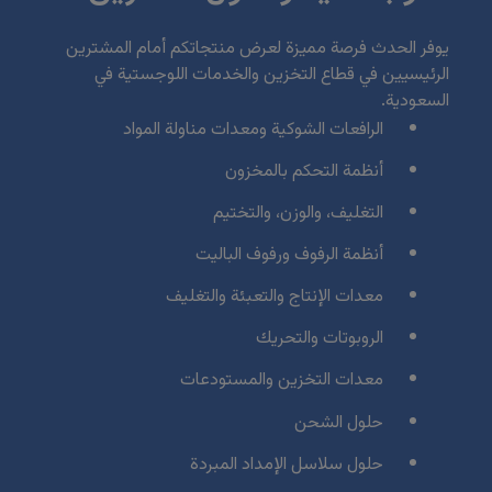
HVACR Nigeria
يوفر الحدث فرصة مميزة لعرض منتجاتكم أمام المشترين
West Africa Infrastructure Expo
الرئيسيين في قطاع التخزين والخدمات اللوجستية في
السعودية.
الرافعات الشوكية ومعدات مناولة المواد
أنظمة التحكم بالمخزون
QATAR
التغليف، والوزن، والتختيم
Big 5 Construct Qatar
أنظمة الرفوف ورفوف الباليت
معدات الإنتاج والتعبئة والتغليف
الروبوتات والتحريك
SAUDI ARABIA
معدات التخزين والمستودعات
Big 5 Construct Saudi
Saudi FM & Clean
حلول الشحن
HVACR Saudi Arabia
حلول سلاسل الإمداد المبردة