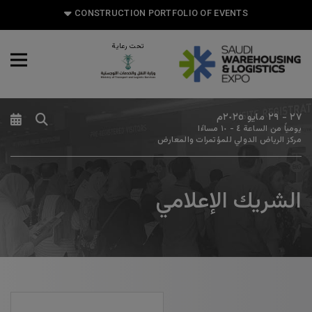
CONSTRUCTION PORTFOLIO OF EVENTS
تحت رعاية
CONSTRUCTION PORTFOLIO
OF EVENTS
٢٧ - ٢٩ مايو ٢٠٢٥م
يومياً من الساعة ٤ - ١٠ مساءًا
مركز الرياض الدولي للمؤتمرات والمعارض
UNITED ARAB EMIRATES
الشريك الإعلامي
Big 5 Global
Heavy
Totally Concrete
Marble & Stone World
Urban Design & Landscape